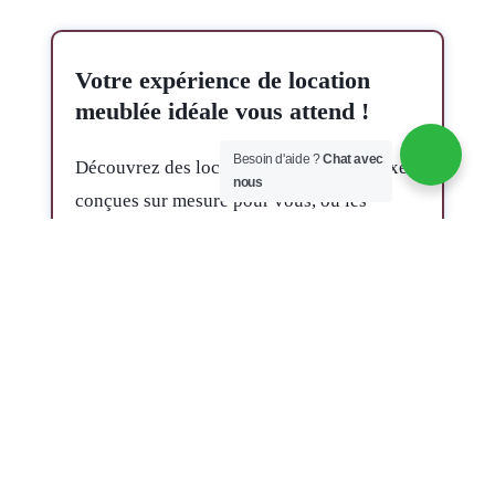
Votre expérience de location
meublée idéale vous attend !
Besoin d'aide ?
Chat avec
Découvrez des locations meublées de luxe
nous
conçues sur mesure pour vous, où les
équipements haut de gamme côtoient un
confort inégalé !
VOIR NOS LOGEMENTS