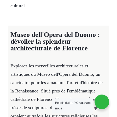
culturel.
Museo dell'Opera del Duomo :
dévoiler la splendeur
architecturale de Florence
Explorez les merveilles architecturales et
artistiques du Museo dell'Opera del Duomo, un
sanctuaire pour les amateurs d'art et d'histoire de
la Renaissance. Situé près de l'emblématique
cathédrale de Florence (Duomo), ce musée est un
Besoin d'aide ?
Chat avec
trésor de sculptures, de reliefs et d'artefacts qui
nous
ornaient autrefois les structures religieuses les