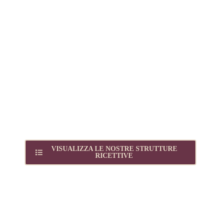
SPERIMENTARE
L'AUTENTICO
Scoprite il cuore pulsante di Firenze nella
nostra struttura unica nel cuore del gioiello
culturale italiano.
VISUALIZZA LE NOSTRE STRUTTURE
RICETTIVE