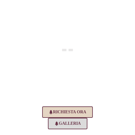
Nuovo appartamento
romantico
Firenze, Toscana
Appartamento affrescato, nuovo, appena
ristrutturato con stile ed eleganza, in una
residenza d'epoca, per 4 persone, nel centro di
Firenze
RICHIESTA ORA
GALLERIA