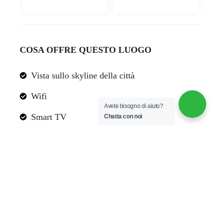
COSA OFFRE QUESTO LUOGO
Vista sullo skyline della città
Wifi
Avete bisogno di aiuto?
Smart TV
Chatta con noi
AC - Sistema canalizzato di tipo split
Cucina
Spazio di lavoro dedicato
Lavatrice gratuita - Nell'unità
Culla - disponibile su richiesta